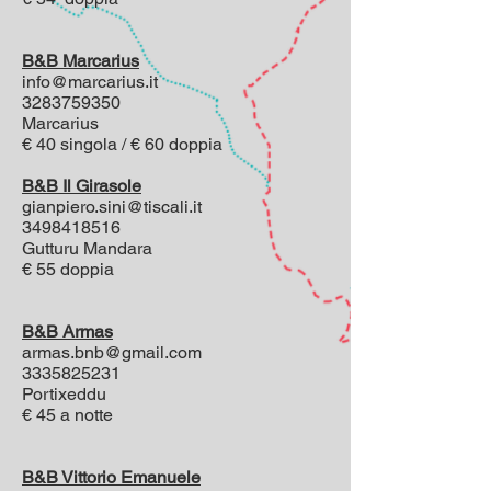
B&B Marcarius
info@marcarius.it
3283759350
Marcarius
€ 40 singola / € 60 doppia
B&B Il Girasole
gianpiero.sini@tiscali.it
3498418516
Gutturu Mandara
€ 55 doppia
B&B Armas
armas.bnb@gmail.com
3335825231
Portixeddu
€ 45 a notte
B&B Vittorio Emanuele