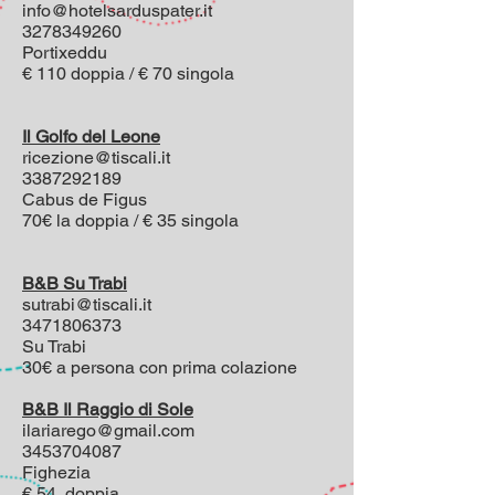
info@hotelsarduspater.it
3278349260
Portixeddu
€ 110 doppia / € 70 singola
Il Golfo del Leone
ricezione@tiscali.it
3387292189
Cabus de Figus
70€ la doppia / € 35 singola
B&B Su Trabi
sutrabi@tiscali.it
3471806373
Su Trabi
30€ a persona con prima colazione
B&B Il Raggio di Sole
ilariarego@gmail.com
3453704087
Fighezia
€ 54 doppia