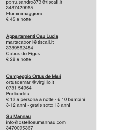
porru.sandro373@tiscali.it
3487429965
Fluminimaggiore
€ 45 a notte
Appartamenti Cau Lucia
martacaboni@tiscali.it
3389562484
Cabus de Figus
€ 28 a notte
Campeggio Ortus de Mari
ortusdemari@virgilio.it
0781 54964
Portixeddu
€ 12 a persona a notte - € 10 bambini
3-12 anni - gratis sotto i 3 anni
Su Mannau
info@ostellosumannau.com
3470095367
Fluminimaggiore