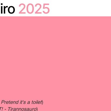
HOME
CALENDARIO
Pretend it's a toilet
)
T! - Tirannosauro
)